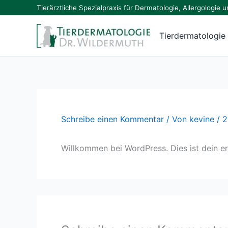
Zum
Tierärztliche Spezialpraxis für Dermatologie, Allergologi
Inhalt
springen
Tierdermatologie
Schreibe einen Kommentar
/ Von
kevine
/
2
Willkommen bei WordPress. Dies ist dein er