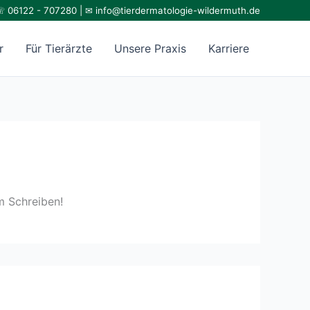
 06122 - 707280 | ✉
info@tierdermatologie-wildermuth.de
r
Für Tierärzte
Unsere Praxis
Karriere
m Schreiben!