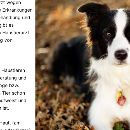
rzt wegen
se Erkrankungen
Behandlung und
ibt es
m Haustierarzt
ng von
 Haustieren
Beratung und
loge bzw.
 Tier schon
aufweist und
ist.
Haut, (am