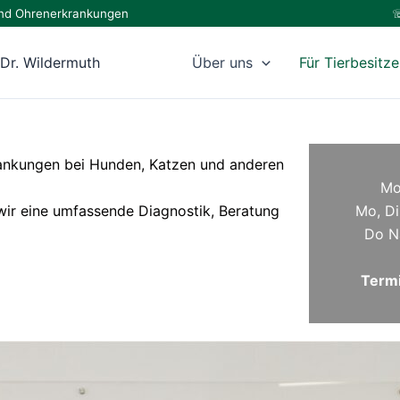
e und Ohrenerkrankungen
☏
 Dr. Wildermuth
Über uns
Für Tierbesitze
rankungen bei Hunden, Katzen und anderen
Mo
wir eine umfassende Diagnostik, Beratung
Mo, Di
Do N
Termi