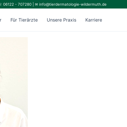
 06122 - 707280 | ✉
info@tierdermatologie-wildermuth.de
r
Für Tierärzte
Unsere Praxis
Karriere