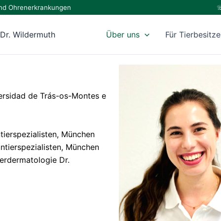
e und Ohrenerkrankungen
☏
 Dr. Wildermuth
Über uns
Für Tierbesitze
ersidad de Trás-os-Montes e
ntierspezialisten, München
intierspezialisten, München
erdermatologie Dr.